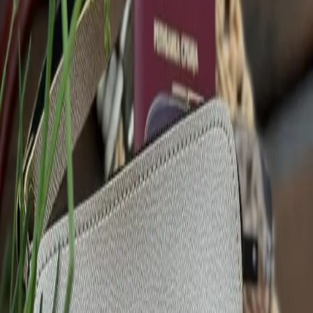
HOME
PROIZVODI
PERSONALIZATOR
O NAMA
ČESTA PITANJA
KONTAKT
0
Početna
PROIZVOD
„Koraci ka zvezdama”
Učiteljice & Vaspitačice
„Koraci ka zvezdama”
Setovi za kraj školske/vrtićke godine, Dan učitelja, Dan žena,
oproštaj ili proslave uspeha. Za sve koji su nas učili, inspirisali i
vodili kroz znanje i životne lekcije.
Ručni rad. Personalizovano. Sa ljubavlju.