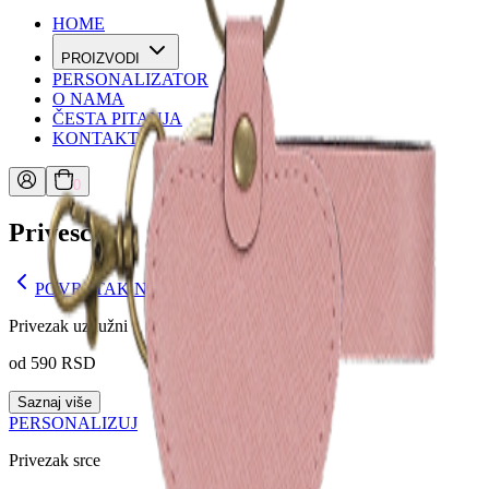
HOME
PROIZVODI
PERSONALIZATOR
O NAMA
ČESTA PITANJA
KONTAKT
0
Privesci
POVRATAK NA PROIZVOD
Privezak uzdužni
od 590 RSD
Saznaj više
PERSONALIZUJ
Privezak srce