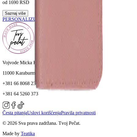
od 1690 RSD
Saznaj više
PERSONALIZUJ
Vojvode Micka Krstića 1L, lokal 1
11000 Karaburma
+381 66 8068 238
+381 64 5260 373
Česta pitanja
Uslovi korišćenja
Pravila privatnosti
© 2026 Sva prava zadržana. Tvoj Pečat.
Made by
Teatika