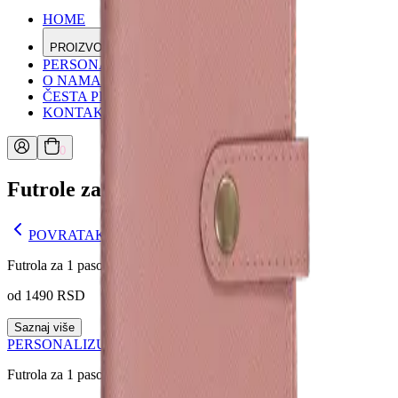
HOME
PROIZVODI
PERSONALIZATOR
O NAMA
ČESTA PITANJA
KONTAKT
0
Futrole za 1 pasoš
POVRATAK NA PROIZVOD
Futrola za 1 pasoš bez kopče
od 1490 RSD
Saznaj više
PERSONALIZUJ
Futrola za 1 pasoš sa kopčom